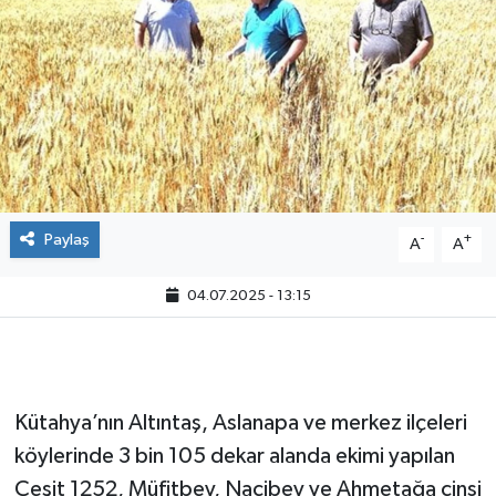
Paylaş
-
+
A
A
04.07.2025 - 13:15
Kütahya’nın Altıntaş, Aslanapa ve merkez ilçeleri
köylerinde 3 bin 105 dekar alanda ekimi yapılan
Çeşit 1252, Müfitbey, Nacibey ve Ahmetağa cinsi