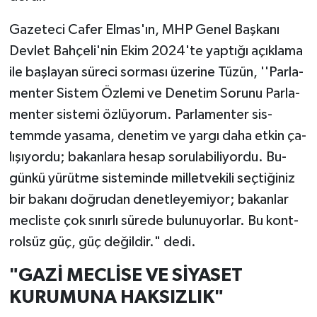
Gazeteci Cafer Elmas'ın, MHP Genel Başkanı
Devlet Bahçeli'nin Ekim 2024'te yaptığı açıklama
ile başlayan süreci sorması üzerine Tüzün, ''Par­la­
men­ter Sis­tem Öz­le­mi ve De­ne­tim So­ru­nu Par­la­
men­ter sis­te­mi öz­lü­yo­rum. Par­la­men­ter sis­
temm­de ya­sa­ma, de­ne­tim ve yargı daha etkin ça­
lı­şı­yor­du; ba­kan­la­ra hesap so­ru­la­bi­li­yor­du. Bu­
gün­kü yü­rüt­me sis­te­min­de mil­let­ve­ki­li seç­ti­ği­niz
bir ba­ka­nı doğ­ru­dan de­net­le­ye­mi­yor; ba­kan­lar
mec­lis­te çok sı­nır­lı sü­re­de bu­lu­nu­yor­lar. Bu kont­
rol­süz güç, güç de­ğil­dir." dedi.
"GAZİ MECLİSE VE SİYASET
KURUMUNA HAKSIZLIK"