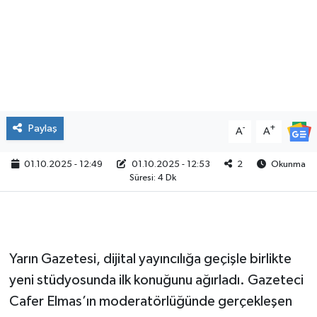
Paylaş
-
+
A
A
01.10.2025 - 12:49
01.10.2025 - 12:53
2
Okunma
Süresi: 4 Dk
Yarın Ga­ze­te­si, di­ji­tal ya­yın­cı­lı­ğa ge­çiş­le bir­lik­te
yeni stüd­yo­sun­da ilk ko­nu­ğu­nu ağır­la­dı. Ga­ze­te­ci
Cafer Elmas’ın mo­de­ra­tör­lü­ğün­de ger­çek­le­şen