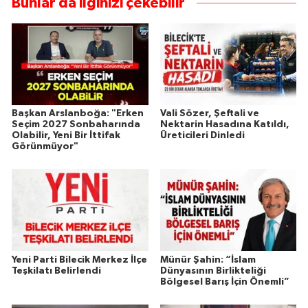
Bunlar da ilginizi çekebilir
Başkan Arslanboğa: "Erken
Vali Sözer, Şeftali ve
Seçim 2027 Sonbaharında
Nektarin Hasadına Katıldı,
Olabilir, Yeni Bir İttifak
Üreticileri Dinledi
Görünmüyor"
Yeni Parti Bilecik Merkez İlçe
Münür Şahin: “İslam
Teşkilatı Belirlendi
Dünyasının Birlikteliği
Bölgesel Barış İçin Önemli”