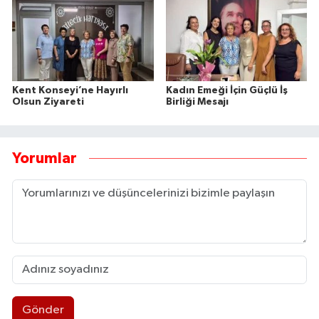
Kent Konseyi’ne Hayırlı
Kadın Emeği İçin Güçlü İş
Olsun Ziyareti
Birliği Mesajı
Yorumlar
Gönder