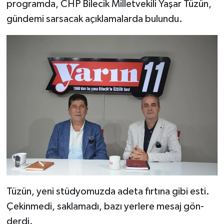
prog­ram­da, CHP Bi­le­cik Mil­let­ve­ki­li Yaşar Tüzün,
gün­de­mi sar­sa­cak açık­la­ma­lar­da bu­lun­du.
Tüzün, yeni stüd­yo­muz­da adeta fır­tı­na gibi esti.
Çe­kin­me­di, sak­la­ma­dı, bazı yer­le­re mesaj gön­
der­di.