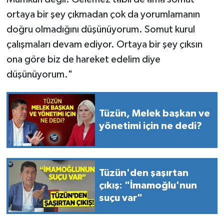
ortaya bir şey çıkmadan çok da yorumlamanın
doğru olmadığını düşünüyorum. Somut kurul
çalışmaları devam ediyor. Ortaya bir şey çıksın
ona göre biz de hareket edelim diye
düşünüyorum."
Tüzün, Melek başkan ve
yönetimi için ne dedi?
Tüzün'den şaşırtan
çıkış: "İmamoğlu'nun
suçu var"