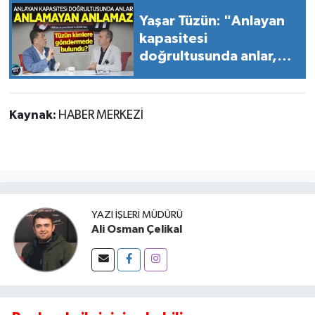
Yaşar Tüzün: "Anlayan
kapasitesi
doğrultusunda anlar,
anlamayan anlamaz"
Kaynak:
HABER MERKEZİ
YAZI İŞLERI MÜDÜRÜ
Ali Osman Çelikal