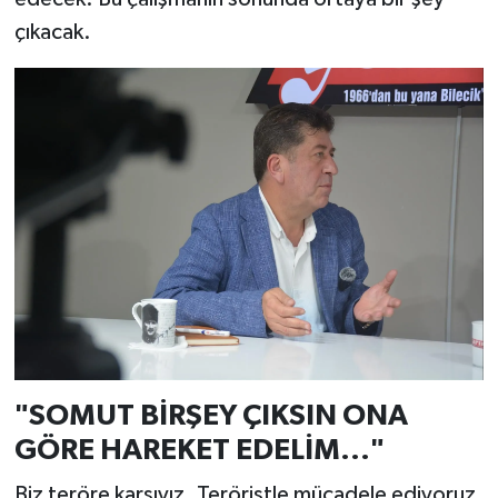
çıkacak.
"SOMUT BİRŞEY ÇIKSIN ONA
GÖRE HAREKET EDELİM..."
Biz teröre karşıyız. Teröristle mücadele ediyoruz.