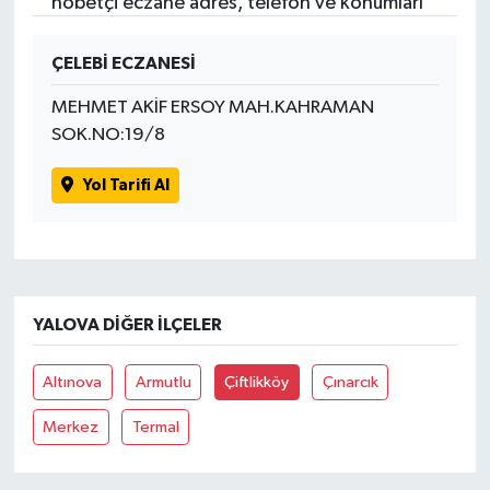
nöbetçi eczane adres, telefon ve konumları
ÇELEBİ ECZANESİ
MEHMET AKİF ERSOY MAH.KAHRAMAN
SOK.NO:19/8
Yol Tarifi Al
YALOVA DIĞER İLÇELER
Altınova
Armutlu
Çiftlikköy
Çınarcık
Merkez
Termal