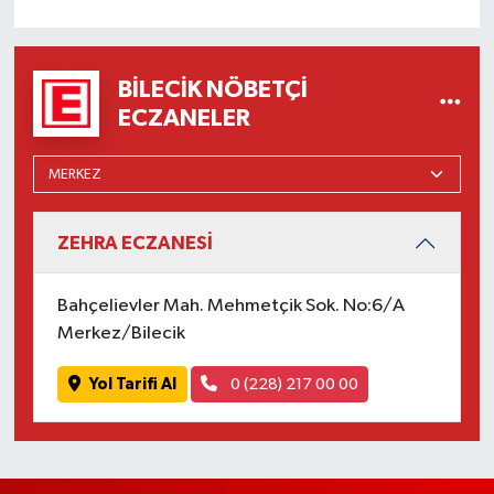
BILECIK NÖBETÇI
ECZANELER
ZEHRA ECZANESİ
Bahçelievler Mah. Mehmetçik Sok. No:6/A
Merkez/Bilecik
Yol Tarifi Al
0 (228) 217 00 00