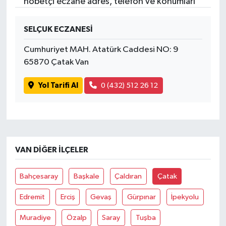
nöbetçi eczane adres, telefon ve konumları
SELÇUK ECZANESİ
Cumhuriyet MAH. Atatürk Caddesi NO: 9
65870 Çatak Van
Yol Tarifi Al
0 (432) 512 26 12
VAN DIĞER İLÇELER
Bahçesaray
Başkale
Çaldıran
Çatak
Edremit
Erciş
Gevaş
Gürpınar
İpekyolu
Muradiye
Özalp
Saray
Tuşba