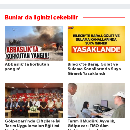
Bunlar da ilginizi çekebilir
Abbaslık'ta korkutan
Bilecik'te Baraj, Gölet ve
yangın!
Sulama Kanallarında Suya
Girmek Yasaklandı
Gölpazarı'nda Çiftçilere İyi
Tarım İl Müdürü Ayvalık,
Tarım Uygulamaları Eğitimi
Gölpazarı TMO Alım