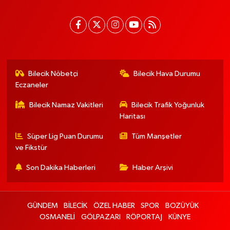
Bilecik Nöbetçi
Bilecik Hava Durumu
Eczaneler
Bilecik Namaz Vakitleri
Bilecik Trafik Yoğunluk
Haritası
Süper Lig Puan Durumu
Tüm Manşetler
ve Fikstür
Son Dakika Haberleri
Haber Arşivi
GÜNDEM
BİLECİK
ÖZEL HABER
SPOR
BOZÜYÜK
OSMANELİ
GÖLPAZARI
RÖPORTAJ
KÜNYE