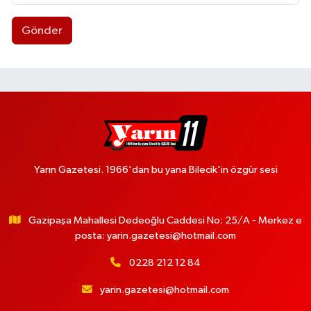
Gönder
Yarın Gazetesi. 1966'dan bu yana Bilecik'in özgür sesi
Gazipaşa Mahallesi Dedeoğlu Caddesi No: 25/A - Merkez e
posta:
yarin.gazetesi@hotmail.com
0228 212 12 84
yarin.gazetesi@hotmail.com