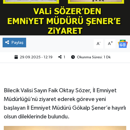
Paylaş
-
+
A
A
29.09.2025 - 12:19
1
Okunma Süresi: 1 Dk
Bilecik Valisi Sayın Faik Oktay Sözer, İl Emniyet
Müdürlüğü’nü ziyaret ederek göreve yeni
başlayan İl Emniyet Müdürü Gökalp Şener’e hayırlı
olsun dileklerinde bulundu.