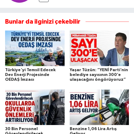
Bunlar da ilginizi çekebilir
Türkiye'yi Temsil Edecek
Yaşar Tüzün: “YENİ Parti’nin
Dev Enerji Projesinde
belediye sayısının 300’e
OEDAŞ İmzası
ulaşacağını öngörüyoruz”
30 Bin Personel
Benzine 1,06 Lira Artış
Görevlendirilecek
Geliyor