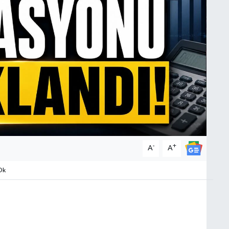
-
+
A
A
Dk