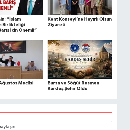
in: “İslam
Kent Konseyi’ne Hayırlı Olsun
 Birlikteliği
Ziyareti
arış İçin Önemli”
Ağustos Meclisi
Bursa ve Söğüt Resmen
Kardeş Şehir Oldu