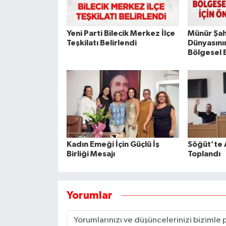
Yeni Parti Bilecik Merkez İlçe
Münür Şah
Teşkilatı Belirlendi
Dünyasının
Bölgesel B
Kadın Emeği İçin Güçlü İş
Söğüt’te 
Birliği Mesajı
Toplandı
Yorumlar