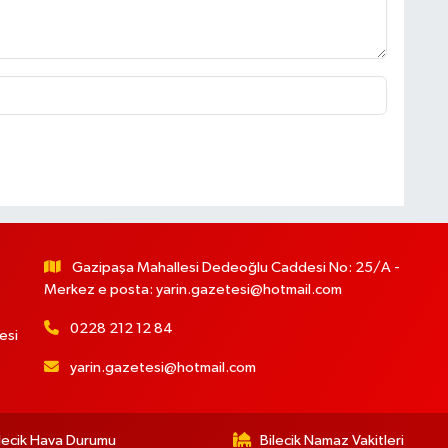
Gazipaşa Mahallesi Dedeoğlu Caddesi No: 25/A -
Merkez e posta:
yarin.gazetesi@hotmail.com
0228 212 12 84
esi
yarin.gazetesi@hotmail.com
lecik Hava Durumu
Bilecik Namaz Vakitleri