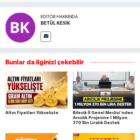
EDITÖR HAKKINDA
BETÜL KESİK
Bunlar da ilginizi çekebilir
Altın Fiyatları Yükselişte
Bilecik İl Genel Meclisi'nden
Arıcılık Projesine 1 Milyon
370 Bin Liralık Destek