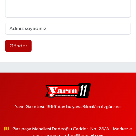
Gönder
Yarın Gazetesi. 1966'dan bu yana Bilecik'in özgür sesi
Gazipaşa Mahallesi Dedeoğlu Caddesi No: 25/A - Merkez e
posta:
yarin.gazetesi@hotmail.com