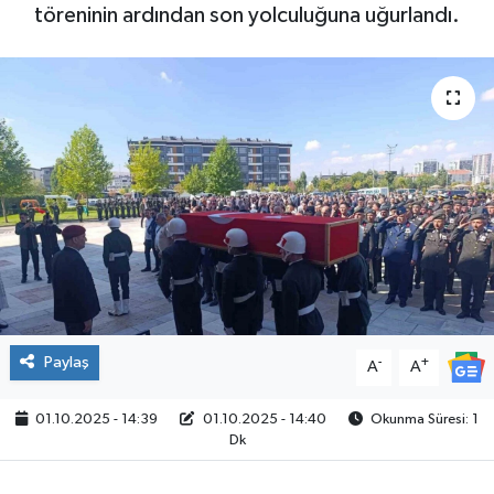
töreninin ardından son yolculuğuna uğurlandı.
Paylaş
-
+
A
A
01.10.2025 - 14:39
01.10.2025 - 14:40
Okunma Süresi: 1
Dk