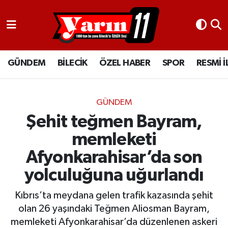
GÜNDEM
Bilecik Nöbetçi Eczaneler
GÜNDEM
BİLECİK
ÖZEL HABER
SPOR
RESMİ 
BİLECİK
Bilecik Hava Durumu
ÖZEL HABER
Bilecik Namaz Vakitleri
GÜNDEM
SPOR
Bilecik Trafik Yoğunluk Haritası
Şehit teğmen Bayram,
memleketi
RESMİ İLANLAR
Süper Lig Puan Durumu ve Fikstür
Afyonkarahisar’da son
Tüm Manşetler
yolculuğuna uğurlandı
Son Dakika Haberleri
Kıbrıs’ta meydana gelen trafik kazasında şehit
olan 26 yaşındaki Teğmen Aliosman Bayram,
Haber Arşivi
memleketi Afyonkarahisar’da düzenlenen askeri