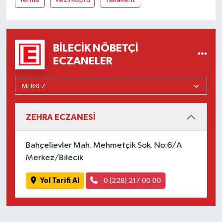
BILECIK NÖBETÇI
ECZANELER
ZEHRA ECZANESİ
Bahçelievler Mah. Mehmetçik Sok. No:6/A
Merkez/Bilecik
Yol Tarifi Al
0 (228) 217 00 00