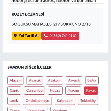
nöbetçi eczane adres, telefon ve konumları
KUZEY ECZANESİ
SOĞUKSU MAHALLESİ 217.SOKAK NO 2/13
Yol Tarifi Al
0 (362) 741 21 01
SAMSUN DIĞER İLÇELER
Alaçam
Asarcık
Atakum
Ayvacık
Bafra
Canik
Çarşamba
Havza
İlkadım
Kavak
Ladik
Ondokuzmayıs
Salıpazarı
Tekkeköy
Terme
Vezirköprü
Yakakent