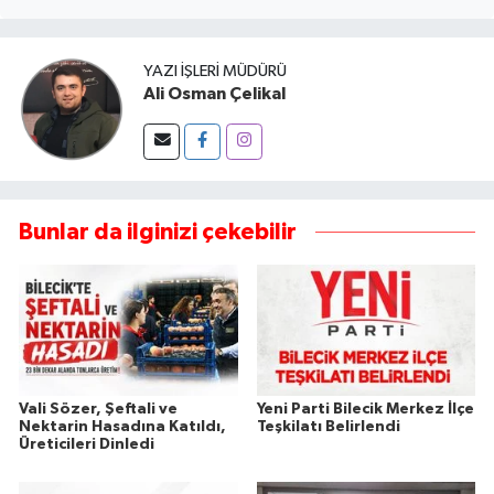
YAZI İŞLERI MÜDÜRÜ
Ali Osman Çelikal
Bunlar da ilginizi çekebilir
Vali Sözer, Şeftali ve
Yeni Parti Bilecik Merkez İlçe
Nektarin Hasadına Katıldı,
Teşkilatı Belirlendi
Üreticileri Dinledi