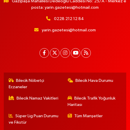
Gazipaşa Mahallesi Dedeoğlu Caddesi No: 25/A - Merkez e
posta:
yarin.gazetesi@hotmail.com
0228 212 12 84
yarin.gazetesi@hotmail.com
Bilecik Nöbetçi
Bilecik Hava Durumu
Eczaneler
Bilecik Namaz Vakitleri
Bilecik Trafik Yoğunluk
Haritası
Süper Lig Puan Durumu
Tüm Manşetler
ve Fikstür