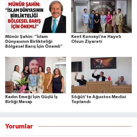
Münür Şahin: “İslam
Kent Konseyi’ne Hayırlı
Dünyasının Birlikteliği
Olsun Ziyareti
Bölgesel Barış İçin Önemli”
Kadın Emeği İçin Güçlü İş
Söğüt’te Ağustos Meclisi
Birliği Mesajı
Toplandı
Yorumlar