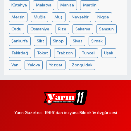
Kütahya
Malatya
Manisa
Mardin
Mersin
Muğla
Muş
Nevşehir
Niğde
Ordu
Osmaniye
Rize
Sakarya
Samsun
Şanlıurfa
Siirt
Sinop
Sivas
Şırnak
Tekirdağ
Tokat
Trabzon
Tunceli
Uşak
Van
Yalova
Yozgat
Zonguldak
Yarın Gazetesi. 1966'dan bu yana Bilecik'in özgür sesi