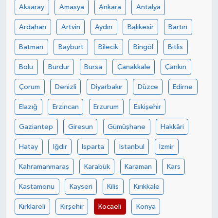
Aksaray
Amasya
Ankara
Antalya
Ardahan
Artvin
Aydın
Balıkesir
Bartın
Batman
Bayburt
Bilecik
Bingöl
Bitlis
Bolu
Burdur
Bursa
Çanakkale
Çankırı
Çorum
Denizli
Diyarbakır
Düzce
Edirne
Elazığ
Erzincan
Erzurum
Eskişehir
Gaziantep
Giresun
Gümüşhane
Hakkâri
Hatay
Iğdır
Isparta
İstanbul
İzmir
Kahramanmaraş
Karabük
Karaman
Kars
Kastamonu
Kayseri
Kilis
Kırıkkale
Kırklareli
Kırşehir
Kocaeli
Konya