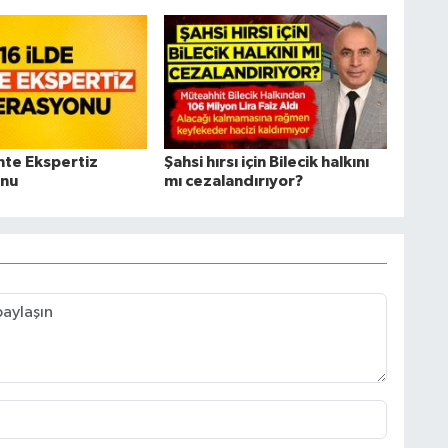
hte Ekspertiz
Şahsi hırsı için Bilecik halkını
nu
mı cezalandırıyor?