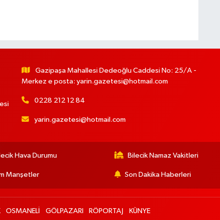
Gazipaşa Mahallesi Dedeoğlu Caddesi No: 25/A -
Merkez e posta:
yarin.gazetesi@hotmail.com
0228 212 12 84
esi
yarin.gazetesi@hotmail.com
lecik Hava Durumu
Bilecik Namaz Vakitleri
m Manşetler
Son Dakika Haberleri
K
OSMANELİ
GÖLPAZARI
RÖPORTAJ
KÜNYE