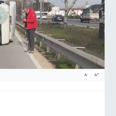
-
+
A
A