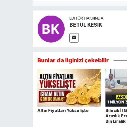
EDITÖR HAKKINDA
BETÜL KESİK
Bunlar da ilginizi çekebilir
Altın Fiyatları Yükselişte
Bilecik İl
Arıcılık P
Bin Liralı