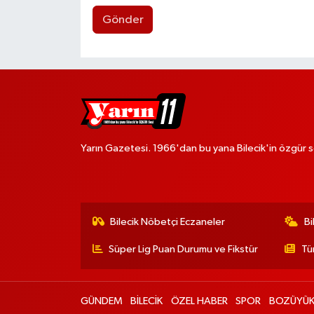
Gönder
Yarın Gazetesi. 1966'dan bu yana Bilecik'in özgür s
Bilecik Nöbetçi Eczaneler
Bi
Süper Lig Puan Durumu ve Fikstür
Tü
GÜNDEM
BİLECİK
ÖZEL HABER
SPOR
BOZÜYÜ