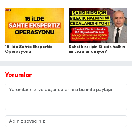
16 İlde Sahte Ekspertiz
Şahsi hırsı için Bilecik halkını
Operasyonu
mı cezalandırıyor?
Yorumlar