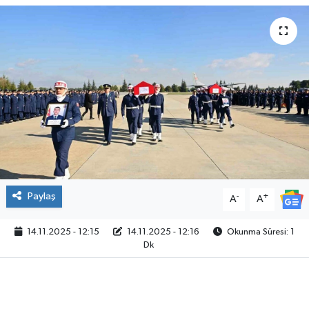
Paylaş
-
+
A
A
14.11.2025 - 12:15
14.11.2025 - 12:16
Okunma Süresi: 1
Dk