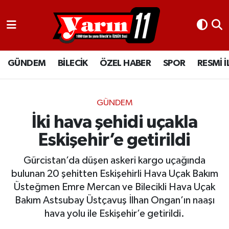
GÜNDEM
Bilecik Nöbetçi Eczaneler
GÜNDEM
BİLECİK
ÖZEL HABER
SPOR
RESMİ 
BİLECİK
Bilecik Hava Durumu
ÖZEL HABER
Bilecik Namaz Vakitleri
GÜNDEM
SPOR
Bilecik Trafik Yoğunluk Haritası
İki hava şehidi uçakla
Eskişehir’e getirildi
RESMİ İLANLAR
Süper Lig Puan Durumu ve Fikstür
Gürcistan’da düşen askeri kargo uçağında
Tüm Manşetler
bulunan 20 şehitten Eskişehirli Hava Uçak Bakım
Üsteğmen Emre Mercan ve Bilecikli Hava Uçak
Son Dakika Haberleri
Bakım Astsubay Üstçavuş İlhan Ongan’ın naaşı
hava yolu ile Eskişehir’e getirildi.
Haber Arşivi