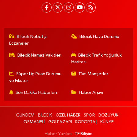
Bilecik Nöbetçi
Bilecik Hava Durumu
Eczaneler
Bilecik Namaz Vakitleri
Bilecik Trafik Yoğunluk
Haritası
Süper Lig Puan Durumu
Tüm Manşetler
ve Fikstür
Son Dakika Haberleri
Haber Arşivi
GÜNDEM
BİLECİK
ÖZEL HABER
SPOR
BOZÜYÜK
OSMANELİ
GÖLPAZARI
RÖPORTAJ
KÜNYE
Haber Yazılımı:
TE Bilişim