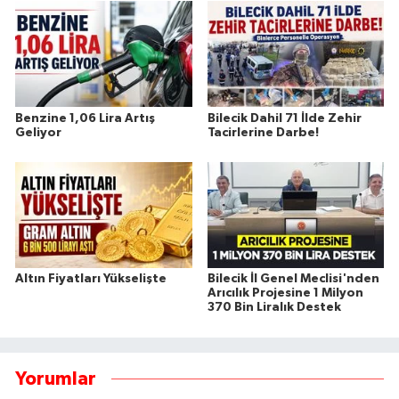
Benzine 1,06 Lira Artış
Bilecik Dahil 71 İlde Zehir
Geliyor
Tacirlerine Darbe!
Altın Fiyatları Yükselişte
Bilecik İl Genel Meclisi'nden
Arıcılık Projesine 1 Milyon
370 Bin Liralık Destek
Yorumlar