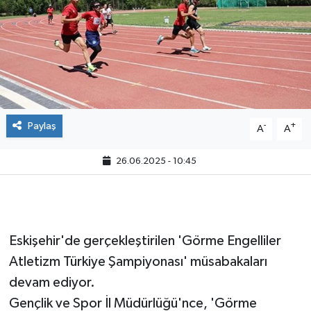
Paylaş
-
+
A
A
26.06.2025 - 10:45
Eskişehir'de gerçekleştirilen 'Görme Engelliler
Atletizm Türkiye Şampiyonası' müsabakaları
devam ediyor.
Gençlik ve Spor İl Müdürlüğü'nce, 'Görme