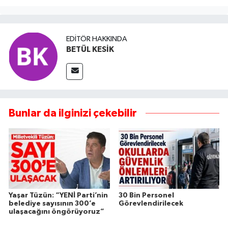
EDITÖR HAKKINDA
BETÜL KESİK
Bunlar da ilginizi çekebilir
Yaşar Tüzün: “YENİ Parti’nin
30 Bin Personel
belediye sayısının 300’e
Görevlendirilecek
ulaşacağını öngörüyoruz”