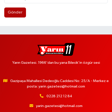
Gönder
Yarın Gazetesi. 1966'dan bu yana Bilecik'in özgür sesi
Gazipaşa Mahallesi Dedeoğlu Caddesi No: 25/A - Merkez e
posta:
yarin.gazetesi@hotmail.com
0228 212 12 84
yarin.gazetesi@hotmail.com