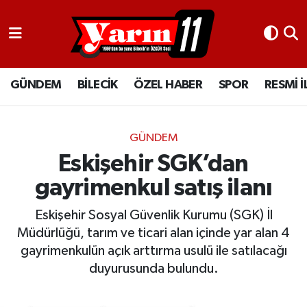
GÜNDEM
Bilecik Nöbetçi Eczaneler
GÜNDEM
BİLECİK
ÖZEL HABER
SPOR
RESMİ 
BİLECİK
Bilecik Hava Durumu
ÖZEL HABER
Bilecik Namaz Vakitleri
GÜNDEM
SPOR
Bilecik Trafik Yoğunluk Haritası
Eskişehir SGK’dan
gayrimenkul satış ilanı
RESMİ İLANLAR
Süper Lig Puan Durumu ve Fikstür
Eskişehir Sosyal Güvenlik Kurumu (SGK) İl
Tüm Manşetler
Müdürlüğü, tarım ve ticari alan içinde yar alan 4
gayrimenkulün açık arttırma usulü ile satılacağı
Son Dakika Haberleri
duyurusunda bulundu.
Haber Arşivi