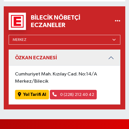
BILECIK NÖBETÇI
ECZANELER
ÖZKAN ECZANESİ
Cumhuriyet Mah. Kızılay Cad. No:14/A
Merkez/Bilecik
Yol Tarifi Al
0 (228) 212 40 42