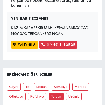
Perşembe nöbetçi eczane adres, telefon ve
konumları
YENİ BARIŞ ECZANESİ
KAZIM KARABEKİR MAH. KERVANSARAY CAD.
NO:13/C TERCAN/ERZİNCAN
Yol Tarifi Al
0 (446) 441 25 25
ERZINCAN DIĞER İLÇELER
Çayırlı
İliç
Kemah
Kemaliye
Merkez
Otlukbeli
Refahiye
Tercan
Üzümlü