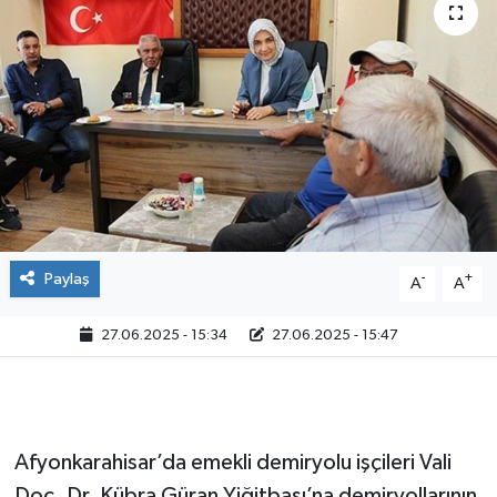
Paylaş
-
+
A
A
27.06.2025 - 15:34
27.06.2025 - 15:47
Afyonkarahisar’da emekli demiryolu işçileri Vali
Doç. Dr. Kübra Güran Yiğitbaşı’na demiryollarının