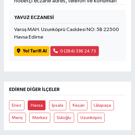
nöbetçi eczane adres, telefon ve konumları
YAVUZ ECZANESİ
Varoş MAH. Uzunköprü Caddesi NO: 5B 22500
Havsa Edirne
Yol Tarifi Al
0 (284) 336 24 73
EDIRNE DIĞER İLÇELER
Enez
Havsa
İpsala
Keşan
Lâlapaşa
Meriç
Merkez
Süloğlu
Uzunköprü