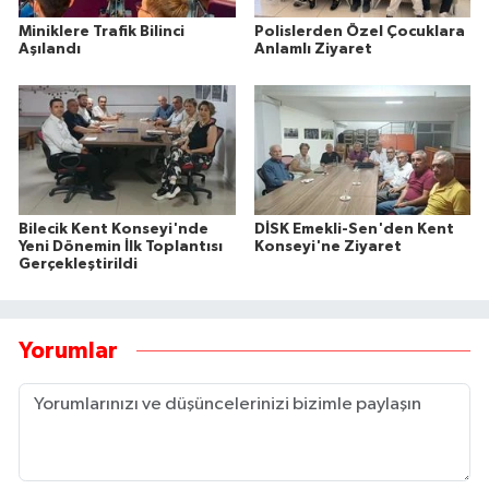
Miniklere Trafik Bilinci
Polislerden Özel Çocuklara
Aşılandı
Anlamlı Ziyaret
Bilecik Kent Konseyi'nde
DİSK Emekli-Sen'den Kent
Yeni Dönemin İlk Toplantısı
Konseyi'ne Ziyaret
Gerçekleştirildi
Yorumlar