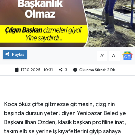
Paylaş
-
+
A
A
17.10.2025 - 10:31
3
Okunma Süresi: 2 Dk
Koca öküz çifte gitmezse gitmesin, çizginin
başında dursun yeter! diyen Yenipazar Belediye
Başkanı İlhan Özden, klasik başkan profiline inat,
takım elbise yerine iş kıyafetlerini giyip sahaya