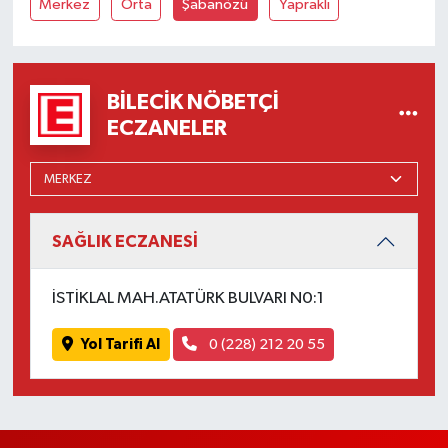
Merkez
Orta
Şabanözü
Yapraklı
BILECIK NÖBETÇI
ECZANELER
SAĞLIK ECZANESİ
İSTİKLAL MAH.ATATÜRK BULVARI N0:1
Yol Tarifi Al
0 (228) 212 20 55