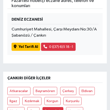
Pazartesi nöbetçi eczane adres, telefon ve
konumları
DENİZ ECZANESİ
Cumhuriyet Mahallesi, Çarşı Meydanı No:30/A
Şabanözü / Çankırı
Yol Tarifi Al
0 ((37) 6)5 18 -1
ÇANKIRI DIĞER İLÇELER
Atkaracalar
Bayramören
Çerkeş
Eldivan
Ilgaz
Kızılırmak
Korgun
Kurşunlu