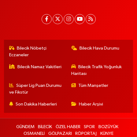
Bilecik Nöbetçi
Bilecik Hava Durumu
Eczaneler
Bilecik Namaz Vakitleri
Bilecik Trafik Yoğunluk
Haritası
Süper Lig Puan Durumu
Tüm Manşetler
ve Fikstür
Son Dakika Haberleri
Haber Arşivi
GÜNDEM
BİLECİK
ÖZEL HABER
SPOR
BOZÜYÜK
OSMANELİ
GÖLPAZARI
RÖPORTAJ
KÜNYE