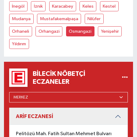
İnegöl
İznik
Karacabey
Keles
Kestel
Mudanya
Mustafakemalpaşa
Nilüfer
Orhaneli
Orhangazi
Osmangazi
Yenişehir
Yıldırım
BILECIK NÖBETÇI
ECZANELER
ARİF ECZANESİ
Pelitözü Mah. Fatih Sultan Mehmet Bulvarı