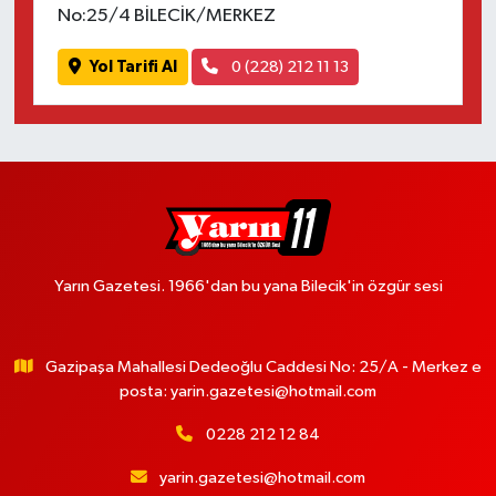
No:25/4 BİLECİK/MERKEZ
Yol Tarifi Al
0 (228) 212 11 13
Yarın Gazetesi. 1966'dan bu yana Bilecik'in özgür sesi
Gazipaşa Mahallesi Dedeoğlu Caddesi No: 25/A - Merkez e
posta:
yarin.gazetesi@hotmail.com
0228 212 12 84
yarin.gazetesi@hotmail.com