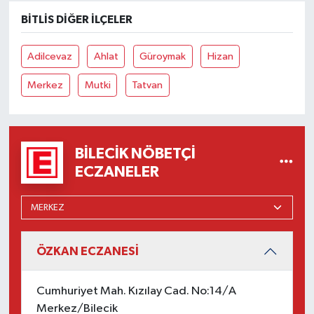
BITLIS DIĞER İLÇELER
Adilcevaz
Ahlat
Güroymak
Hizan
Merkez
Mutki
Tatvan
BILECIK NÖBETÇI
ECZANELER
ÖZKAN ECZANESİ
Cumhuriyet Mah. Kızılay Cad. No:14/A
Merkez/Bilecik