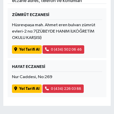
eczane adres, telefon ve konumları
ZÜMRÜT ECZANESİ
Hüsrevpaşa mah. Ahmet eren bulvarı zümrüt
evleri-2 no:7(ZÜBEYDE HANIM İLKÖĞRETİM
OKULU KARŞISI)
Yol Tarifi Al
0 (434) 502 06 46
HAYAT ECZANESİ
Nur Caddesi, No:269
Yol Tarifi Al
0 (434) 226 03 88