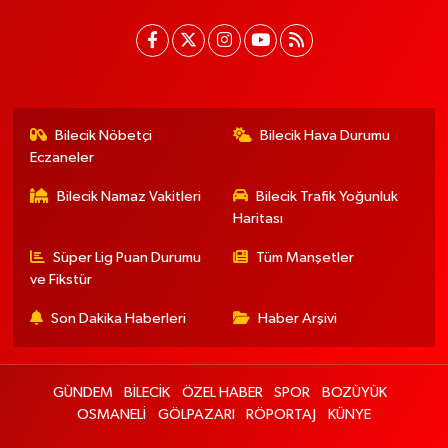
Bilecik Nöbetçi
Bilecik Hava Durumu
Eczaneler
Bilecik Namaz Vakitleri
Bilecik Trafik Yoğunluk
Haritası
Süper Lig Puan Durumu
Tüm Manşetler
ve Fikstür
Son Dakika Haberleri
Haber Arşivi
GÜNDEM
BİLECİK
ÖZEL HABER
SPOR
BOZÜYÜK
OSMANELİ
GÖLPAZARI
RÖPORTAJ
KÜNYE