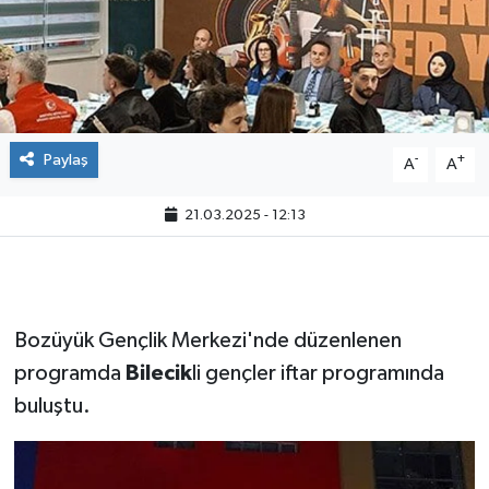
Paylaş
-
+
A
A
21.03.2025 - 12:13
Bozüyük Gençlik Merkezi'nde düzenlenen
programda
Bilecik
li gençler iftar programında
buluştu.