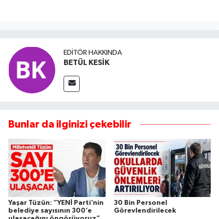
EDITÖR HAKKINDA
BETÜL KESİK
Bunlar da ilginizi çekebilir
Yaşar Tüzün: “YENİ Parti’nin
30 Bin Personel
belediye sayısının 300’e
Görevlendirilecek
ulaşacağını öngörüyoruz”