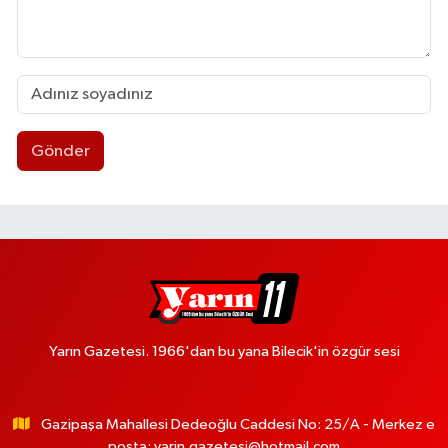
Gönder
Yarın Gazetesi. 1966'dan bu yana Bilecik'in özgür sesi
Gazipaşa Mahallesi Dedeoğlu Caddesi No: 25/A - Merkez e
posta:
yarin.gazetesi@hotmail.com