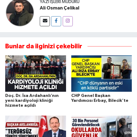
YAZI İŞLERI MÜDÜRÜ
Ali Osman Çelikal
Bunlar da ilginizi çekebilir
Doç. Dr. İsa Ardahanlı’nın
CHP Genel Başkan
yeni kardiyoloji kliniği
Yardımcısı Erbay, Bilecik’te
hizmete açıldı