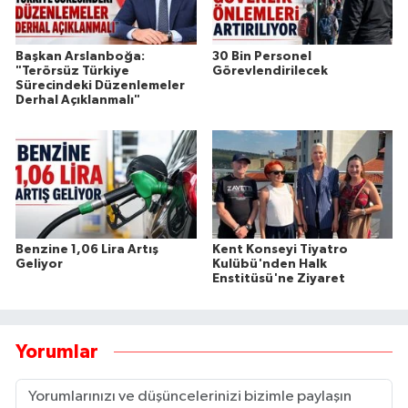
Başkan Arslanboğa:
30 Bin Personel
"Terörsüz Türkiye
Görevlendirilecek
Sürecindeki Düzenlemeler
Derhal Açıklanmalı"
Benzine 1,06 Lira Artış
Kent Konseyi Tiyatro
Geliyor
Kulübü'nden Halk
Enstitüsü'ne Ziyaret
Yorumlar