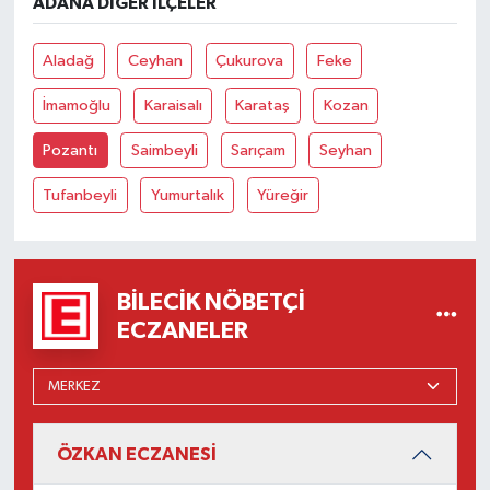
ADANA DIĞER İLÇELER
Aladağ
Ceyhan
Çukurova
Feke
İmamoğlu
Karaisalı
Karataş
Kozan
Pozantı
Saimbeyli
Sarıçam
Seyhan
Tufanbeyli
Yumurtalık
Yüreğir
BILECIK NÖBETÇI
ECZANELER
ÖZKAN ECZANESİ