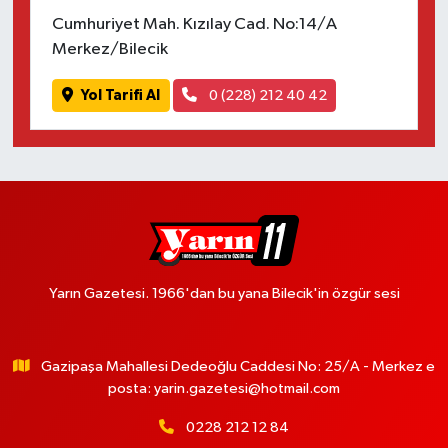
Cumhuriyet Mah. Kızılay Cad. No:14/A
Merkez/Bilecik
Yol Tarifi Al
0 (228) 212 40 42
Yarın Gazetesi. 1966'dan bu yana Bilecik'in özgür sesi
Gazipaşa Mahallesi Dedeoğlu Caddesi No: 25/A - Merkez e
posta:
yarin.gazetesi@hotmail.com
0228 212 12 84