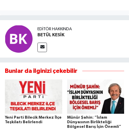
EDITÖR HAKKINDA
BETÜL KESİK
Bunlar da ilginizi çekebilir
Yeni Parti Bilecik Merkez İlçe
Münür Şahin: “İslam
Teşkilatı Belirlendi
Dünyasının Birlikteliği
Bölgesel Barış İçin Önemli”