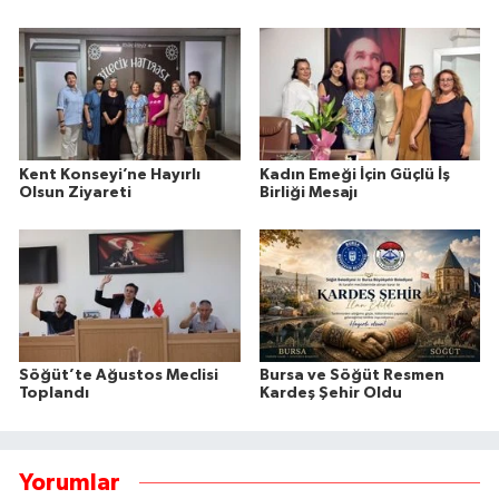
Kent Konseyi’ne Hayırlı
Kadın Emeği İçin Güçlü İş
Olsun Ziyareti
Birliği Mesajı
Söğüt’te Ağustos Meclisi
Bursa ve Söğüt Resmen
Toplandı
Kardeş Şehir Oldu
Yorumlar