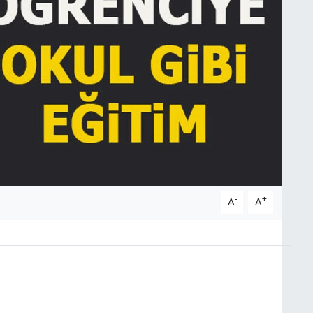
-
+
A
A