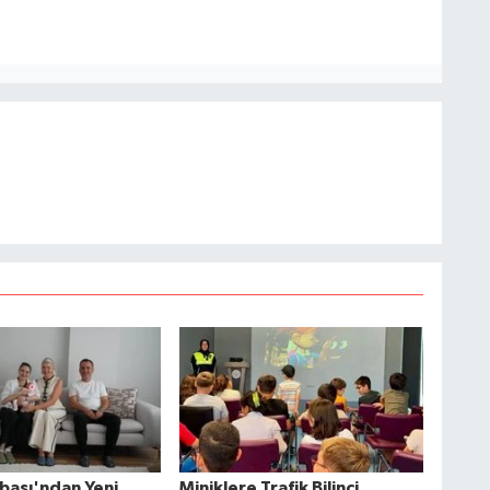
başı'ndan Yeni
Miniklere Trafik Bilinci