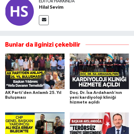
EDITÖR HAKKINDA
Hilal Sevim
Bunlar da ilginizi çekebilir
AK Parti’den Anlamlı 25. Yıl
Doç. Dr. İsa Ardahanlı’nın
Buluşması
yeni kardiyoloji kliniği
hizmete açıldı