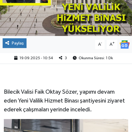
Paylaş
-
+
A
A
19.09.2025 - 10:54
3
Okunma Süresi: 1 Dk
Bilecik Valisi Faik Oktay Sözer, yapımı devam
eden Yeni Valilik Hizmet Binası şantiyesini ziyaret
ederek çalışmaları yerinde inceledi.