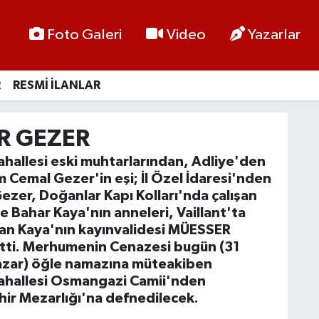
Foto Galeri
Video
Yazarlar
R
RESMİ İLANLAR
R GEZER
hallesi eski muhtarlarından, Adliye'den
Cemal Gezer'in eşi; İl Özel İdaresi'nden
ezer, Doğanlar Kapı Kolları'nda çalışan
 Bahar Kaya'nın anneleri, Vaillant'ta
an Kaya'nın kayınvalidesi MÜESSER
tti. Merhumenin Cenazesi bugün (31
zar) öğle namazına müteakiben
ahallesi Osmangazi Camii'nden
ehir Mezarlığı'na defnedilecek.