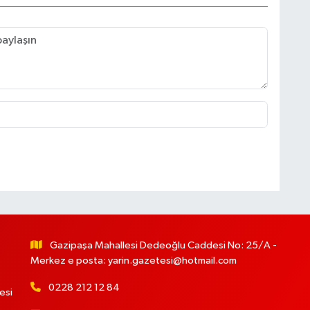
Gazipaşa Mahallesi Dedeoğlu Caddesi No: 25/A -
Merkez e posta:
yarin.gazetesi@hotmail.com
0228 212 12 84
esi