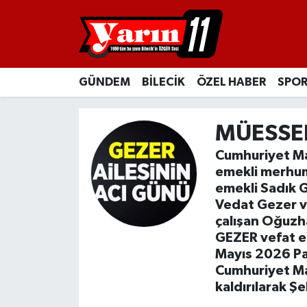
GÜNDEM
Bilecik Nöbetçi Eczaneler
GÜNDEM
BİLECİK
ÖZEL HABER
SPO
BİLECİK
Bilecik Hava Durumu
ÖZEL HABER
Bilecik Namaz Vakitleri
MÜESSE
Cumhuriyet Ma
SPOR
Bilecik Trafik Yoğunluk Haritası
emekli merhum 
emekli Sadık G
RESMİ İLANLAR
Süper Lig Puan Durumu ve Fikstür
Vedat Gezer ve
çalışan Oğuzh
Tüm Manşetler
GEZER vefat e
Mayıs 2026 Pa
Son Dakika Haberleri
Cumhuriyet M
kaldırılarak Ş
Haber Arşivi