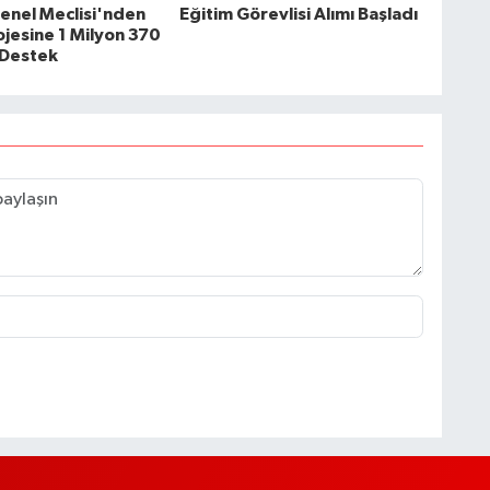
 Genel Meclisi'nden
Eğitim Görevlisi Alımı Başladı
rojesine 1 Milyon 370
k Destek