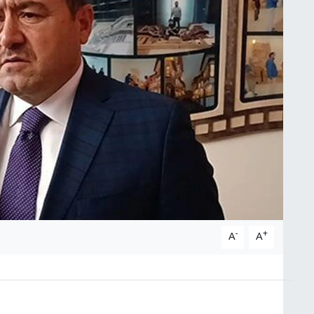
-
+
A
A