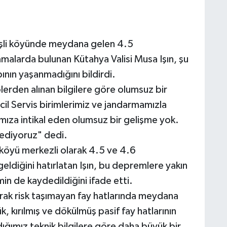
işli köyünde meydana gelen 4.5
alarda bulunan Kütahya Valisi Musa Işın, şu
ının yaşanmadığını bildirdi.
plerden alınan bilgilere göre olumsuz bir
il Servis birimlerimiz ve jandarmamızla
ımıza intikal eden olumsuz bir gelişme yok.
ediyoruz" dedi.
köyü merkezli olarak 4.5 ve 4.6
diğini hatırlatan Işın, bu depremlere yakın
n de kaydedildiğini ifade etti.
rak risk taşımayan fay hatlarında meydana
ük, kırılmış ve dökülmüş pasif fay hatlarının
ğımız teknik bilgilere göre daha büyük bir