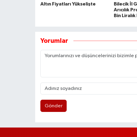
Altın Fiyatları Yükselişte
Bilecik İl
Arıcılık P
Bin Liralı
Yorumlar
Gönder