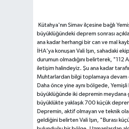
Kütahya'nın Simav ilçesine bağlı Yem
büyüklüğündeki deprem sonrası açıklam
ana kadar herhangi bir can ve mal kayb
İHA'ya konuşan Vali Işın, sahadaki eki
durumun olmadığını belirterek, "112 Ac
iletişim halindeyiz. Şu ana kadar taraf
Muhtarlardan bilgi toplamaya devam 
Daha önce yine aynı bölgede, Yemişli 
büyüklüğünde iki depremin meydana gel
büyüklükte yaklaşık 700 küçük depremi
Depremin, aktif olmayan ve teknik ola
geldiğini belirten Vali Işın, "Burası küç
bulunduğu bir bölge. Uzmanlardan aldı