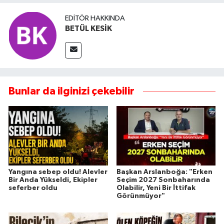
EDITÖR HAKKINDA
BETÜL KESİK
Bunlar da ilginizi çekebilir
Yangına sebep oldu! Alevler
Başkan Arslanboğa: "Erken
Bir Anda Yükseldi, Ekipler
Seçim 2027 Sonbaharında
seferber oldu
Olabilir, Yeni Bir İttifak
Görünmüyor"