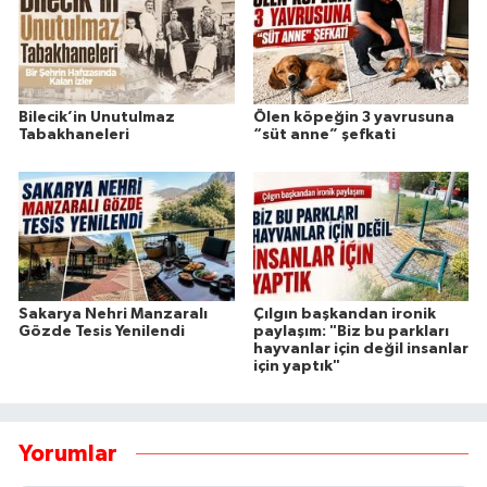
Bilecik’in Unutulmaz
Ölen köpeğin 3 yavrusuna
Tabakhaneleri
“süt anne” şefkati
Sakarya Nehri Manzaralı
Çılgın başkandan ironik
Gözde Tesis Yenilendi
paylaşım: "Biz bu parkları
hayvanlar için değil insanlar
için yaptık"
Yorumlar