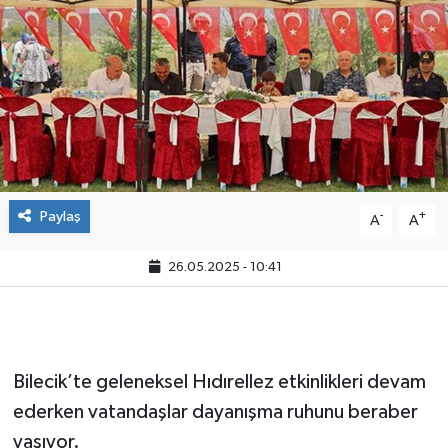
Paylaş
-
+
A
A
26.05.2025 - 10:41
Bilecik’te geleneksel Hıdırellez etkinlikleri devam
ederken vatandaşlar dayanışma ruhunu beraber
yaşıyor.