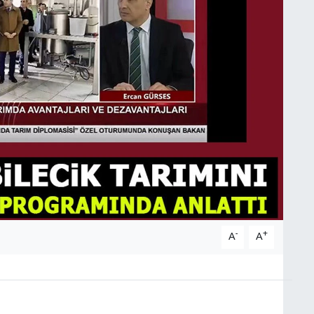
-
+
A
A