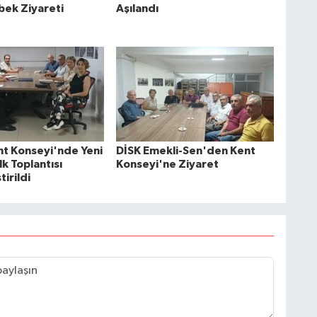
ek Ziyareti
Aşılandı
ent Konseyi'nde Yeni
DİSK Emekli-Sen'den Kent
k Toplantısı
Konseyi'ne Ziyaret
irildi