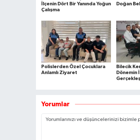
İlçenin Dört Bir Yanında Yoğun
Doğan Beb
Çalışma
Polislerden Özel Çocuklara
Bilecik K
Anlamlı Ziyaret
Dönemin İl
Gerçekleşt
Yorumlar