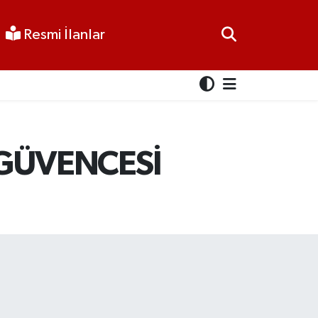
Resmi İlanlar
N GÜVENCESİ