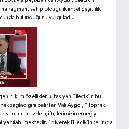
amuoyuyla paylaşan Vali Aygöl, Bilecik’in
na rağmen, sahip olduğu iklimsel çeşitlilik
umunda bulunduğunu vurguladı.
enin iklim özelliklerini taşıyan Bilecik'in bu
anak sağladığını belirten Vali Aygöl, “Toprak
rişli olan ilimizde, çiftçilerimizin emeğiyle
mi yapılabilmektedir.” diyerek Bilecik’in tarımda