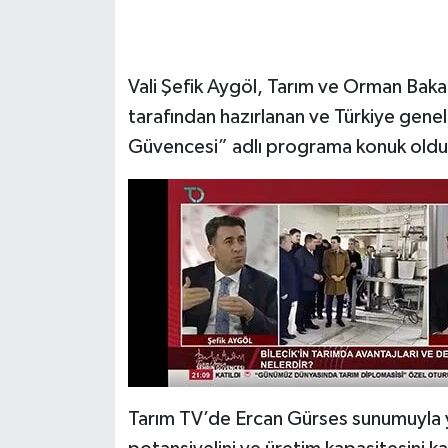
Vali Şefik Aygöl, Tarım ve Orman Bakan
tarafından hazırlanan ve Türkiye genel
Güvencesi” adlı programa konuk oldu
Tarım TV’de Ercan Gürses sunumuyla y