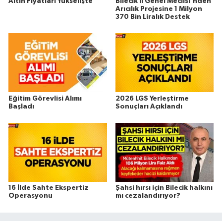
Altın Fiyatları Yükselişte
Bilecik İl Genel Meclisi'nden
Arıcılık Projesine 1 Milyon
370 Bin Liralık Destek
Eğitim Görevlisi Alımı
2026 LGS Yerleştirme
Başladı
Sonuçları Açıklandı
16 İlde Sahte Ekspertiz
Şahsi hırsı için Bilecik halkını
Operasyonu
mı cezalandırıyor?