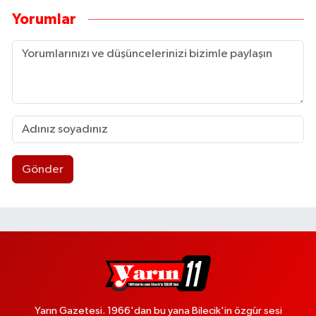
Yorumlar
Gönder
Yarın Gazetesi. 1966'dan bu yana Bilecik'in özgür sesi