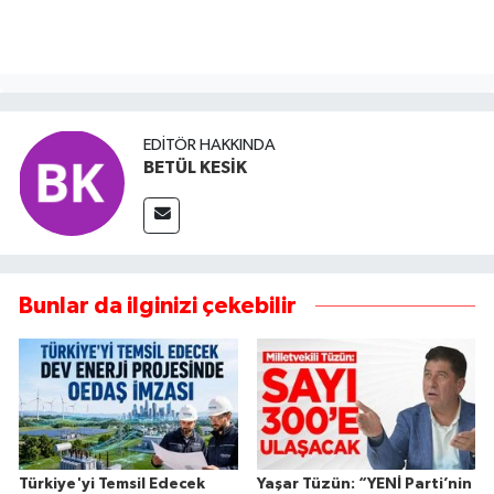
EDITÖR HAKKINDA
BETÜL KESİK
Bunlar da ilginizi çekebilir
Türkiye'yi Temsil Edecek
Yaşar Tüzün: “YENİ Parti’nin