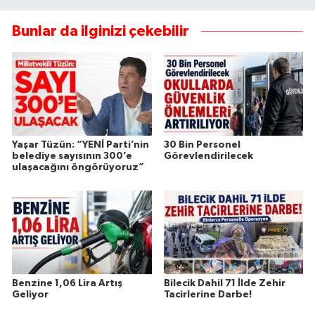
Bunlar da ilginizi çekebilir
Yaşar Tüzün: “YENİ Parti’nin
30 Bin Personel
belediye sayısının 300’e
Görevlendirilecek
ulaşacağını öngörüyoruz”
Benzine 1,06 Lira Artış
Bilecik Dahil 71 İlde Zehir
Geliyor
Tacirlerine Darbe!