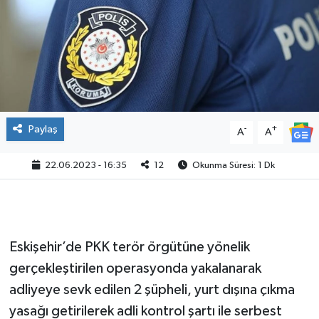
Paylaş
-
+
A
A
22.06.2023 - 16:35
12
Okunma Süresi: 1 Dk
Eskişehir’de PKK terör örgütüne yönelik
gerçekleştirilen operasyonda yakalanarak
adliyeye sevk edilen 2 şüpheli, yurt dışına çıkma
yasağı getirilerek adli kontrol şartı ile serbest