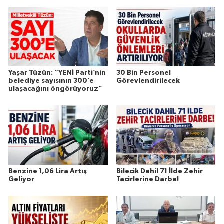
Yaşar Tüzün: “YENİ Parti’nin
30 Bin Personel
belediye sayısının 300’e
Görevlendirilecek
ulaşacağını öngörüyoruz”
Benzine 1,06 Lira Artış
Bilecik Dahil 71 İlde Zehir
Geliyor
Tacirlerine Darbe!