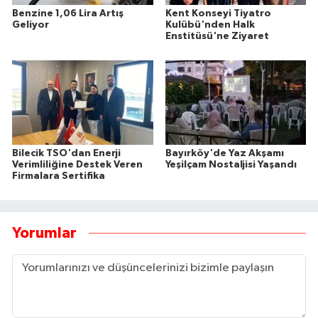
Benzine 1,06 Lira Artış
Kent Konseyi Tiyatro
Geliyor
Kulübü'nden Halk
Enstitüsü'ne Ziyaret
Bilecik TSO'dan Enerji
Bayırköy'de Yaz Akşamı
Verimliliğine Destek Veren
Yeşilçam Nostaljisi Yaşandı
Firmalara Sertifika
Yorumlar