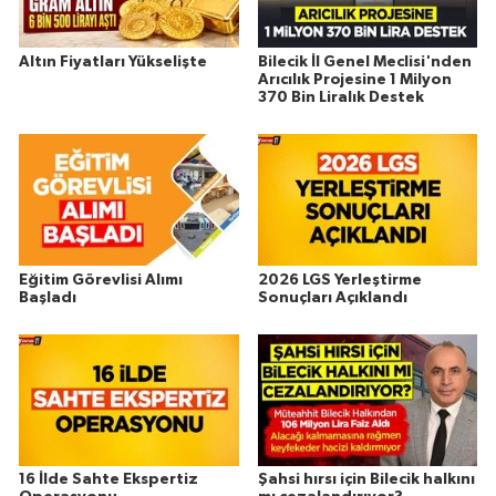
Altın Fiyatları Yükselişte
Bilecik İl Genel Meclisi'nden
Arıcılık Projesine 1 Milyon
370 Bin Liralık Destek
Eğitim Görevlisi Alımı
2026 LGS Yerleştirme
Başladı
Sonuçları Açıklandı
16 İlde Sahte Ekspertiz
Şahsi hırsı için Bilecik halkını