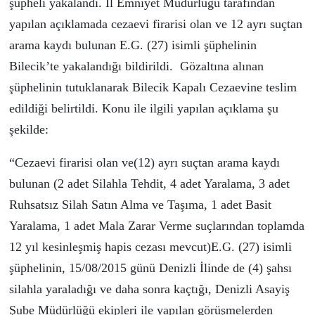
şüpheli yakalandı. İl Emniyet Müdürlüğü tarafından
yapılan açıklamada cezaevi firarisi olan ve 12 ayrı suçtan
arama kaydı bulunan E.G. (27) isimli şüphelinin
Bilecik’te yakalandığı bildirildi. Gözaltına alınan
şüphelinin tutuklanarak Bilecik Kapalı Cezaevine teslim
edildiği belirtildi. Konu ile ilgili yapılan açıklama şu
şekilde:
“Cezaevi firarisi olan ve(12) ayrı suçtan arama kaydı
bulunan (2 adet Silahla Tehdit, 4 adet Yaralama, 3 adet
Ruhsatsız Silah Satın Alma ve Taşıma, 1 adet Basit
Yaralama, 1 adet Mala Zarar Verme suçlarından toplamda
12 yıl kesinleşmiş hapis cezası mevcut)E.G. (27) isimli
şüphelinin, 15/08/2015 günü Denizli İlinde de (4) şahsı
silahla yaraladığı ve daha sonra kaçtığı, Denizli Asayiş
Şube Müdürlüğü ekipleri ile yapılan görüşmelerden