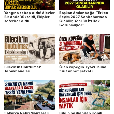
Yangına sebep oldu! Alevler
Başkan Arslanboğa: "Erken
Bir Anda Yükseldi, Ekipler
Seçim 2027 Sonbaharında
seferber oldu
Olabilir, Yeni Bir İttifak
Görünmüyor"
Bilecik’in Unutulmaz
Ölen köpeğin 3 yavrusuna
Tabakhaneleri
“süt anne” şefkati
Sakarya Nehri Manzaralı
Çılgın başkandan ironik