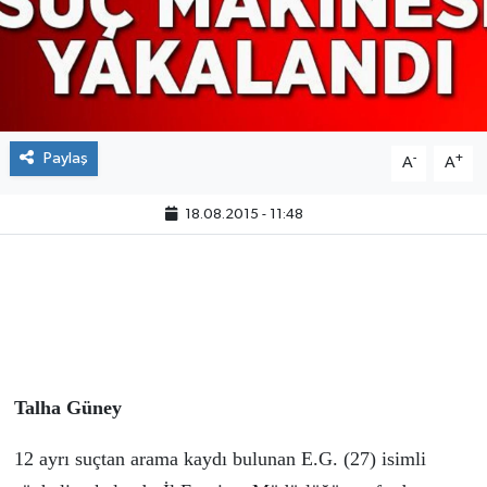
Paylaş
-
+
A
A
18.08.2015 - 11:48
Talha Güney
12 ayrı suçtan arama kaydı bulunan E.G. (27) isimli