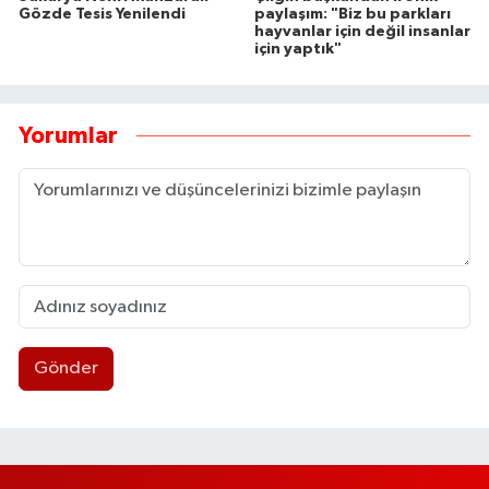
Gözde Tesis Yenilendi
paylaşım: "Biz bu parkları
hayvanlar için değil insanlar
için yaptık"
Yorumlar
Gönder