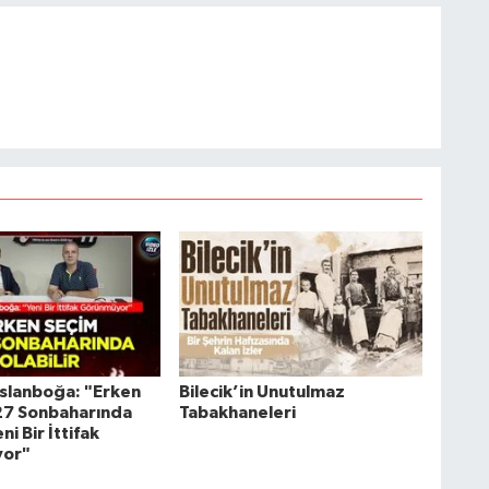
slanboğa: "Erken
Bilecik’in Unutulmaz
27 Sonbaharında
Tabakhaneleri
eni Bir İttifak
or"