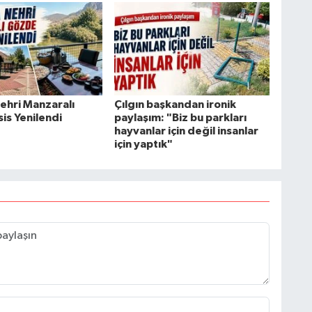
ehri Manzaralı
Çılgın başkandan ironik
is Yenilendi
paylaşım: "Biz bu parkları
hayvanlar için değil insanlar
için yaptık"