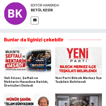
EDITÖR HAKKINDA
BETÜL KESİK
Bunlar da ilginizi çekebilir
Vali Sözer, Şeftali ve
Yeni Parti Bilecik Merkez İlçe
Nektarin Hasadına Katıldı,
Teşkilatı Belirlendi
Üreticileri Dinledi