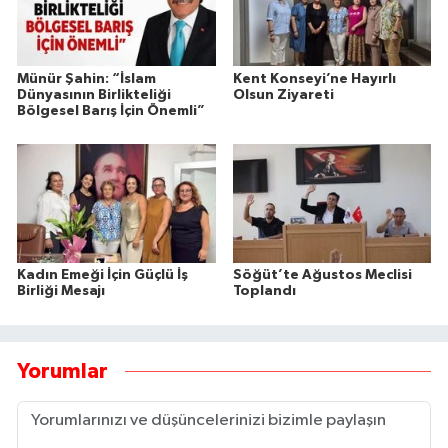
Münür Şahin: “İslam
Kent Konseyi’ne Hayırlı
Dünyasının Birlikteliği
Olsun Ziyareti
Bölgesel Barış İçin Önemli”
Kadın Emeği İçin Güçlü İş
Söğüt’te Ağustos Meclisi
Birliği Mesajı
Toplandı
Yorumlar