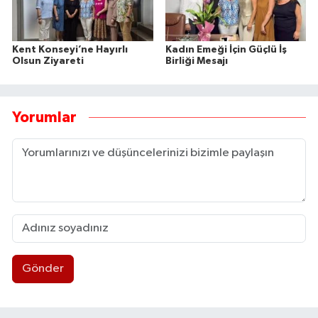
Kent Konseyi’ne Hayırlı
Kadın Emeği İçin Güçlü İş
Olsun Ziyareti
Birliği Mesajı
Yorumlar
Gönder