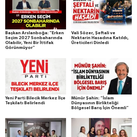
Başkan Arslanboğa: "Erken
Vali Sözer, Şeftali ve
Seçim 2027 Sonbaharında
Nektarin Hasadına Katıldı,
Olabilir, Yeni Bir İttifak
Üreticileri Dinledi
Görünmüyor"
Yeni Parti Bilecik Merkez İlçe
Münür Şahin: “İslam
Teşkilatı Belirlendi
Dünyasının Birlikteliği
Bölgesel Barış İçin Önemli”