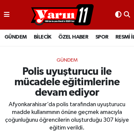
GÜNDEM
Bilecik Nöbetçi Eczaneler
GÜNDEM
BİLECİK
ÖZEL HABER
SPOR
RESMİ 
BİLECİK
Bilecik Hava Durumu
ÖZEL HABER
Bilecik Namaz Vakitleri
GÜNDEM
SPOR
Bilecik Trafik Yoğunluk Haritası
Polis uyuşturucu ile
mücadele eğitimlerine
RESMİ İLANLAR
Süper Lig Puan Durumu ve Fikstür
devam ediyor
Tüm Manşetler
Afyonkarahisar’da polis tarafından uyuşturucu
madde kullanımının önüne geçmek amacıyla
Son Dakika Haberleri
çoğunluğunu öğrencilerin oluşturduğu 307 kişiye
eğitim verildi.
Haber Arşivi