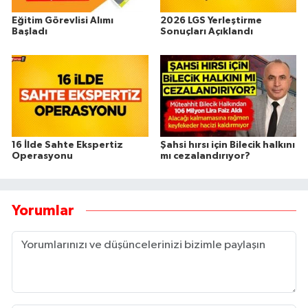
Eğitim Görevlisi Alımı
2026 LGS Yerleştirme
Başladı
Sonuçları Açıklandı
16 İlde Sahte Ekspertiz
Şahsi hırsı için Bilecik halkını
Operasyonu
mı cezalandırıyor?
Yorumlar