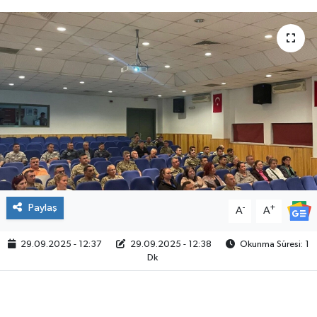
Paylaş
-
+
A
A
29.09.2025 - 12:37
29.09.2025 - 12:38
Okunma Süresi: 1
Dk