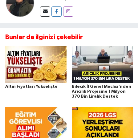
Bunlar da ilginizi çekebilir
Altın Fiyatları Yükselişte
Bilecik İl Genel Meclisi'nden
Arıcılık Projesine 1 Milyon
370 Bin Liralık Destek