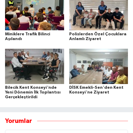
Miniklere Trafik Bilinci
Polislerden Özel Çocuklara
Aşılandı
Anlamlı Ziyaret
Bilecik Kent Konseyi'nde
DİSK Emekli-Sen'den Kent
Yeni Dönemin İlk Toplantısı
Konseyi'ne Ziyaret
Gerçekleştirildi
Yorumlar