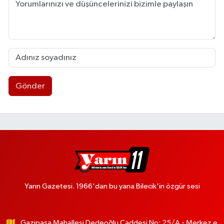
Gönder
Yarın Gazetesi. 1966'dan bu yana Bilecik'in özgür sesi
Gazipaşa Mahallesi Dedeoğlu Caddesi No: 25/A - Merkez e