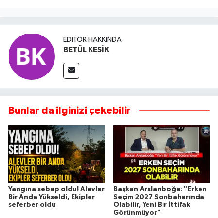
EDITÖR HAKKINDA
BETÜL KESİK
Bunlar da ilginizi çekebilir
Yangına sebep oldu! Alevler
Başkan Arslanboğa: "Erken
Bir Anda Yükseldi, Ekipler
Seçim 2027 Sonbaharında
seferber oldu
Olabilir, Yeni Bir İttifak
Görünmüyor"