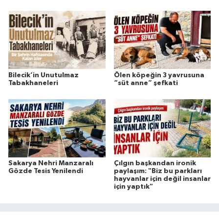
Bilecik’in Unutulmaz
Ölen köpeğin 3 yavrusuna
Tabakhaneleri
“süt anne” şefkati
Sakarya Nehri Manzaralı
Çılgın başkandan ironik
Gözde Tesis Yenilendi
paylaşım: "Biz bu parkları
hayvanlar için değil insanlar
için yaptık"