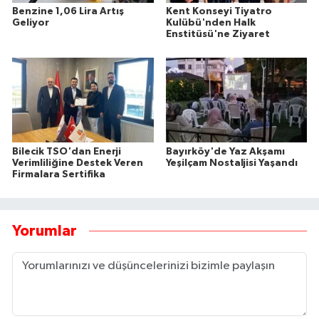
Benzine 1,06 Lira Artış
Kent Konseyi Tiyatro
Geliyor
Kulübü'nden Halk
Enstitüsü'ne Ziyaret
Bilecik TSO'dan Enerji
Bayırköy'de Yaz Akşamı
Verimliliğine Destek Veren
Yeşilçam Nostaljisi Yaşandı
Firmalara Sertifika
Yorumlar