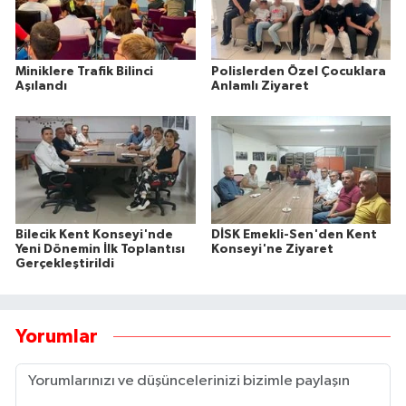
Miniklere Trafik Bilinci
Polislerden Özel Çocuklara
Aşılandı
Anlamlı Ziyaret
Bilecik Kent Konseyi'nde
DİSK Emekli-Sen'den Kent
Yeni Dönemin İlk Toplantısı
Konseyi'ne Ziyaret
Gerçekleştirildi
Yorumlar