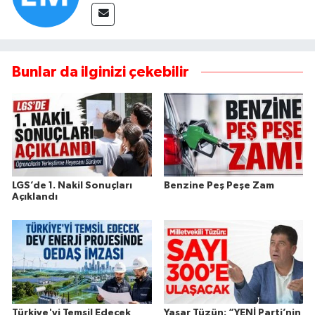
Bunlar da ilginizi çekebilir
LGS’de 1. Nakil Sonuçları
Benzine Peş Peşe Zam
Açıklandı
Türkiye'yi Temsil Edecek
Yaşar Tüzün: “YENİ Parti’nin