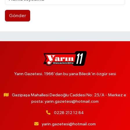
Gönder
Yarın Gazetesi. 1966'dan bu yana Bilecik'in özgür sesi
Gazipaşa Mahallesi Dedeoğlu Caddesi No: 25/A - Merkez e
posta:
yarin.gazetesi@hotmail.com
0228 212 12 84
yarin.gazetesi@hotmail.com