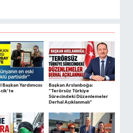
 Başkan Yardımcısı
Başkan Arslanboğa:
ecik’te
"Terörsüz Türkiye
Sürecindeki Düzenlemeler
Derhal Açıklanmalı"