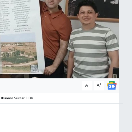
-
+
A
A
kunma Süresi: 1 Dk