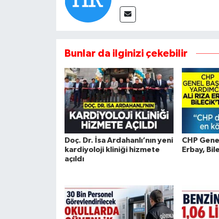
Bunlar da ilginizi çekebilir
Doç. Dr. İsa Ardahanlı’nın yeni
CHP Genel
kardiyoloji kliniği hizmete
Erbay, Bil
açıldı